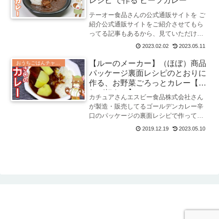
レシピ で作る ビーフカレー
テーオー食品さんの公式通販サイトを ご
紹介公式通販サイトをご紹介させてもら
ってる記事もあるから、見ていただけた
ら嬉しいよ！テーオー食品さんの公式通
2023.02.02
2023.05.11
販サイトを ご紹介🍛ハイグレード21カレ
ールウ マイルド
【ルーのメーカー】（ほぼ）商品
おうちごはんチャレンジ
パッケージ裏面レシピのとおりに
作る、お野菜ごろっとカレー【ど
れが好き？】
カチュアさんエスビー食品株式会社さん
が製造・販売してるゴールデンカレー辛
口のパッケージの裏面レシピで作ってみ
たよ。【ルーのメーカー】（ほぼ）商品
2019.12.19
2023.05.10
パッケージ裏面レシピのとおりに作る、
お野菜ごろっとカレー【どれが好き？】