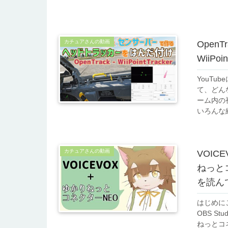
カチュアさんの動画
Open
WiiPoin
YouT
て、どん
ーム内の
いろんな組
カチュアさんの動画
VOI
ねっとコ
を読ん
はじめに
OBS St
ねっとコネ