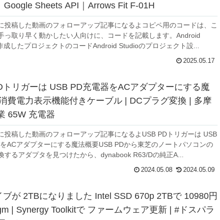
｜Google Sheets API｜Arrows Fit F-01H
ubeに投稿した動画のフォローアップ記事になるよコピペ用のコードは、こ
手っ取り早く動かしたい人向けに、コードを記載します。Android
で作成したプロジェクトのコードAndroid Studioのプロジェクト設...
2025.05.17
PDトリガーは USB PD充電器をACアダプターにする魔
PD消費電力表示機能付きケーブル | DCプラグ変換 | 多摩
 65W 充電器
beに投稿した動画のフォローアップ記事になるよUSB PDトリガーは USB
器をACアダプターにする魔法概要USB PDから東芝のノートパソコンの
するアダプタを見つけたから、dynabook R63/Dの純正A...
2024.05.08
2024.05.09
が 2TBになりました Intel SSD 670p 2TBで 10980円
idigm | Synergy Toolkitで ファームウェア更新 | #ドスパラ