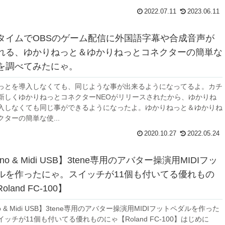
2022.07.11
2023.06.11
タイムでOBSのゲーム配信に外国語字幕や合成音声が
れる、ゆかりねっと＆ゆかりねっとコネクターの簡単な
を調べてみたにゃ。
っとを導入しなくても、同じような事が出来るようになってるよ。カチ
新しくゆかりねっとコネクターNEOがリリースされたから、ゆかりね
入しなくても同じ事ができるようになったよ。ゆかりねっと＆ゆかりね
ターの簡単な使...
2020.10.27
2022.05.24
ino & Midi USB】3tene専用のアバター操演用MIDIフッ
ルを作ったにゃ。スイッチが11個も付いてる優れもの
land FC-100】
no & Midi USB】3tene専用のアバター操演用MIDIフットペダルを作った
ッチが11個も付いてる優れものにゃ【Roland FC-100】はじめに