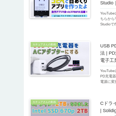
Studio
YouT
ちらから
Studio
カチュアさんの動画
USB 
法 | 
電子工業
YouTu
PD充電
電源に変換
カチュアさんの動画
Cドライブ
| Sol