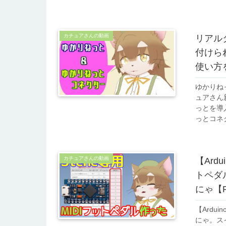
カチュアさんの動画
リアル
付けら
使い方
ゆかりね
ュアさん
っとを導
っとコネク
カチュアさんの動画
【Ardu
トペダ
にゃ【Ro
【Ardui
にゃ。スイ