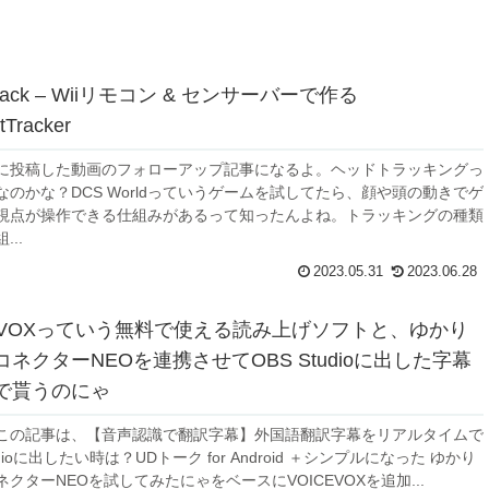
Track – Wiiリモコン & センサーバーで作る
tTracker
ubeに投稿した動画のフォローアップ記事になるよ。ヘッドトラッキングっ
なのかな？DCS Worldっていうゲームを試してたら、顔や頭の動きでゲ
視点が操作できる仕組みがあるって知ったんよね。トラッキングの種類
...
2023.05.31
2023.06.28
CEVOXっていう無料で使える読み上げソフトと、ゆかり
ネクターNEOを連携させてOBS Studioに出した字幕
で貰うのにゃ
この記事は、【音声認識で翻訳字幕】外国語翻訳字幕をリアルタイムで
udioに出したい時は？UDトーク for Android ＋シンプルになった ゆかり
クターNEOを試してみたにゃをベースにVOICEVOXを追加...