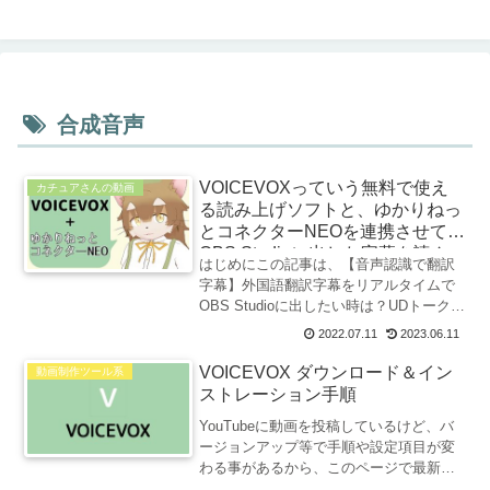
合成音声
VOICEVOXっていう無料で使え
カチュアさんの動画
る読み上げソフトと、ゆかりねっ
とコネクターNEOを連携させて
OBS Studioに出した字幕を読ん
はじめにこの記事は、【音声認識で翻訳
で貰うのにゃ
字幕】外国語翻訳字幕をリアルタイムで
OBS Studioに出したい時は？UDトーク
for Android ＋シンプルになった ゆかりね
2022.07.11
2023.06.11
っとコネクターNEOを試してみたにゃを
ベースにVOICEVOXを追加...
VOICEVOX ダウンロード＆イン
動画制作ツール系
ストレーション手順
YouTubeに動画を投稿しているけど、バ
ージョンアップ等で手順や設定項目が変
わる事があるから、このページで最新の
情報を補足するよ。VOICEVOXのインス