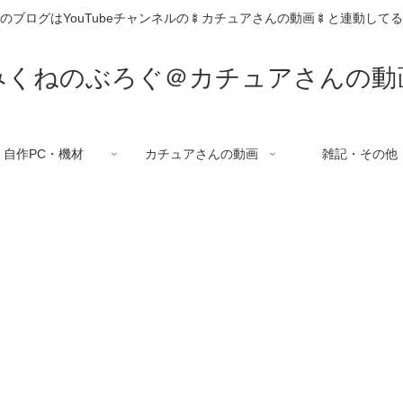
のブログはYouTubeチャンネルの🍢カチュアさんの動画🍢と連動して
みくねのぶろぐ＠カチュアさんの動
自作PC・機材
カチュアさんの動画
雑記・その他