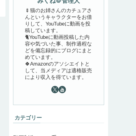
みくね＠管理人
🍢猫のお姉さんのカチュアさ
んというキャラクターをお借
りして、YouTubeに動画を投
稿しています。
🐈YouTubeに動画投稿した内
容や気づいた事、制作過程な
どを備忘録的にブログにまと
めています。
🍀Amazonのアソシエイトと
して、当メディアは適格販売
により収入を得ています。
カテゴリー