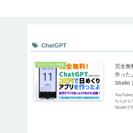
ChatGPT
カチュアさんの動画
完全無
作った
Studio
YouT
ちらから
Studio