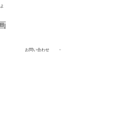
るよ
画
お問い合わせ