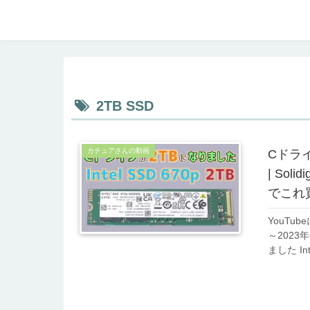
2TB SSD
カチュアさんの動画
Cドライブ
| Sol
でこれ
YouTu
～2023
ました In