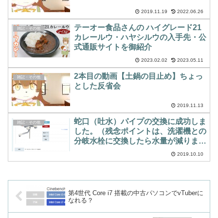
2019.11.19
2022.06.26
テーオー食品さんの ハイグレード21
雑記・その他
カレールウ・ハヤシルウの入手先・公
式通販サイトを御紹介
2023.02.02
2023.05.11
2本目の動画【土鍋の目止め】ちょっ
雑記・その他
とした反省会
2019.11.13
蛇口（吐水）パイプの交換に成功しま
雑記・その他
した。（残念ポイントは、洗濯機との
分岐水栓に交換したら水量が減りまし
た…）
2019.10.10
第4世代 Core i7 搭載の中古パソコンでvTuberに
なれる？